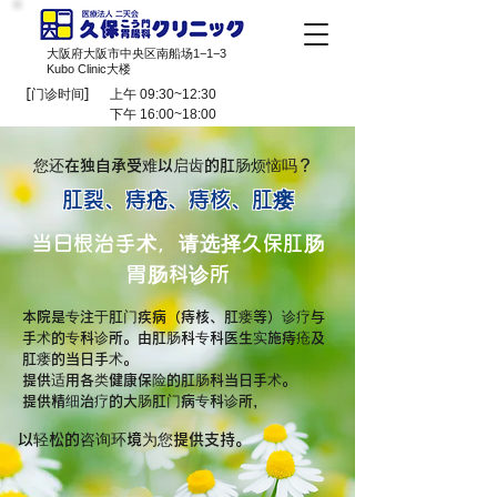
大阪府大阪市中央区南船场1−1−3
Kubo Clinic大楼
[门诊时间]
上午 09:30~12:30
下午 16:00~18:00
您还在独自承受难以启齿的肛肠烦恼吗？
肛裂、痔疮、痔核、肛瘘
当日根治手术，请选择久保肛肠
胃肠科诊所
本院是专注于肛门疾病（痔核、肛瘘等）诊疗与
手术的专科诊所。由肛肠科专科医生实施痔疮及
肛瘘的当日手术。
提供适用各类健康保险的肛肠科当日手术。
提供精细治疗的大肠肛门病专科诊所，
以轻松的咨询环境为您提供支持。