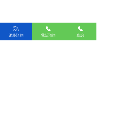
網路預約
電話預約
查詢
※周二下午为女性专属门诊
※周四主要针对造口（人工肛
门）、晚期癌症居家护理、以及
需要出诊的卧床患者等，实行全
预约制，不接待普通门诊。